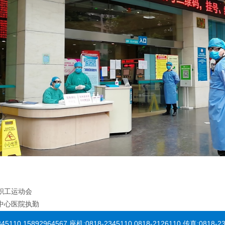
职工运动会
中心医院执勤
892964567 座机:0818-2345110 0818-2126110 传真:0818-23