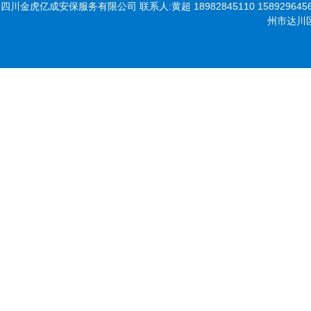
四川金虎亿成安保服务有限公司 联系人:黄超 18982845110 15892964567 座机:
州市达川区