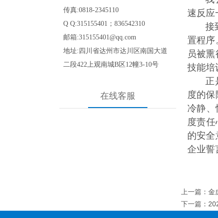
传真:0818-2345110
速反应
Q Q:315155401；836542310
接
邮箱:315155401@qq.com
置程序
地址:四川省达州市达川区南国大道
员被熏
二段422
上观南城B区12幢3-10号
技能培
正
度的保
在线客服
冷静、
度责任
的安全
企业誓
上一篇
：
金
下一篇
：
2