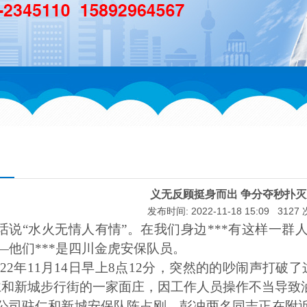
义无反顾挺身而出 争分夺秒扑
发布时间: 2022-11-18 15:09 312
话说
“水火无情人有情”。在我们身边***有这样一
—他们***是四川金虎安保队员。
022年11月14日早上8点12分，突然的的吵闹声打破了
仁和新城步行街的一家面庄，因工作人员操作不当导致
公司驻仁和新城安保队陈占刚、彭冲两名同志正在附