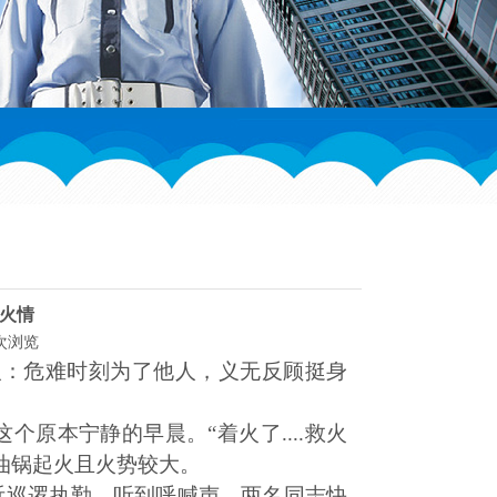
灭火情
7 次浏览
群人：危难时刻为了他人，义无反顾挺身
这个原本宁静的早晨。“着火了....救火
油锅起火且火势较大。
近巡逻执勤，听到呼喊声，两名同志快