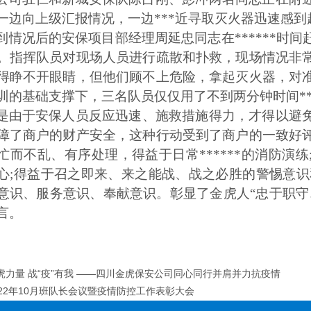
一边向上级汇报情况，一边***近寻取灭火器迅速感到
到情况后的安保项目部经理周延忠同志在******时
。指挥队员对现场人员进行疏散和扑救，现场情况非
得睁不开眼睛，但他们顾不上危险，拿起灭火器，对
训的基础支撑下，三名队员仅仅用了不到两分钟时间***
是由于安保人员反应迅速、施救措施得力，才得以避
障了商户的财产安全，这种行动受到了商户的一致好
忙而不乱、有序处理，得益于日常******的消防演练
心;得益于召之即来、来之能战、战之必胜的警惕意识
意识、服务意识、奉献意识。彰显了金虎人“忠于职守
言。
虎力量 战“疫”有我 ——四川金虎保安公司同心同行并肩并力抗疫情
022年10月班队长会议暨疫情防控工作表彰大会